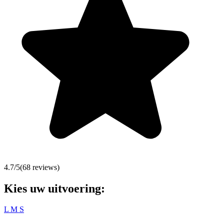
4.7
/5
(
68
reviews)
Kies uw uitvoering:
L
M
S