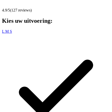
4.9
/5
(
127
reviews)
Kies uw uitvoering:
L
M
S