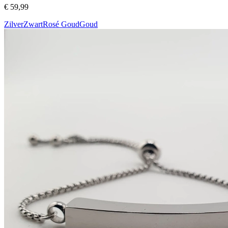
€ 59,99
Zilver
Zwart
Rosé Goud
Goud