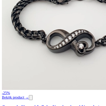
-
25
%
Bekijk product →