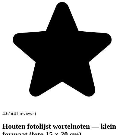
4.6
/5
(
41
reviews)
Houten fotolijst wortelnoten — klein
formaat (foto 15 × 20 cm)