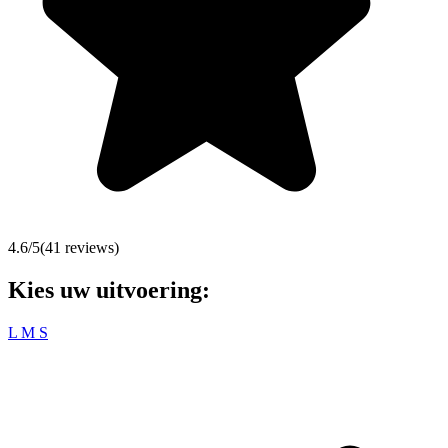
4.6
/5
(
41
reviews)
Kies uw uitvoering:
L
M
S