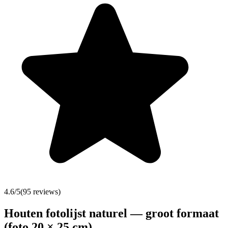
4.6
/5
(
95
reviews)
Houten fotolijst naturel — groot formaat
(foto 20 × 25 cm)