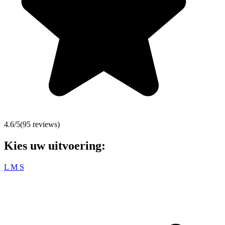
4.6
/5
(
95
reviews)
Kies uw uitvoering:
L
M
S