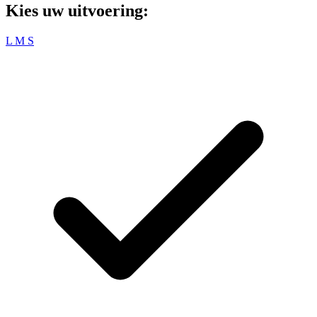
Kies uw uitvoering:
L
M
S