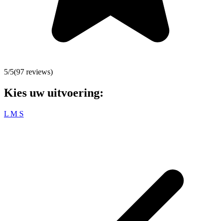
5
/5
(
97
reviews)
Kies uw uitvoering:
L
M
S