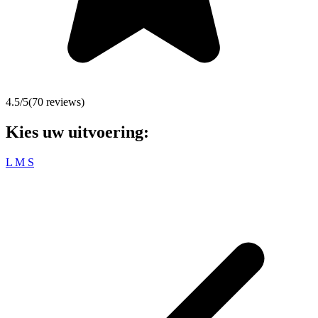
4.5
/5
(
70
reviews)
Kies uw uitvoering:
L
M
S