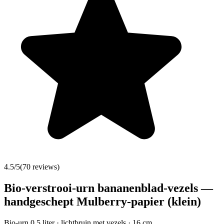
4.5
/5
(
70
reviews)
Bio-verstrooi-urn bananenblad-vezels —
handgeschept Mulberry-papier (klein)
Bio-urn 0,5 liter · lichtbruin met vezels · 16 cm