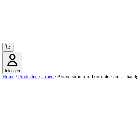
Inloggen
Home
/
Producten
/
Urnen
/
Bio-verstrooi-urn Ixora-bloesem — hand