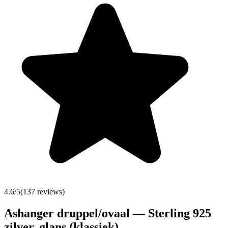
4.6
/5
(
137
reviews)
Ashanger druppel/ovaal — Sterling 925
zilver, glans (klassiek)