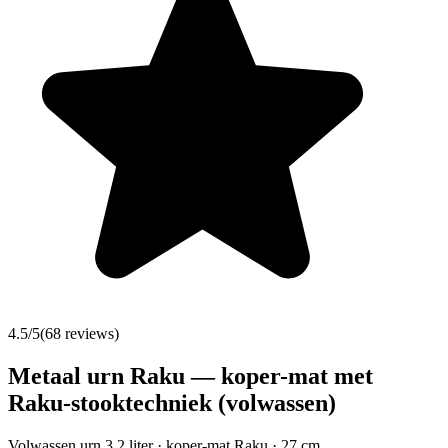
4.5
/5
(
68
reviews)
Metaal urn Raku — koper-mat met
Raku-stooktechniek (volwassen)
Volwassen urn 3,2 liter · koper-mat Raku · 27 cm