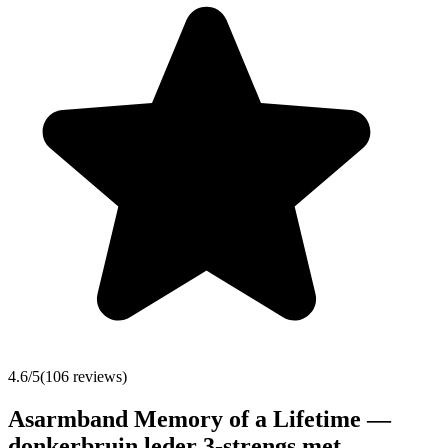
4.6
/5
(
106
reviews)
Asarmband Memory of a Lifetime —
donkerbruin leder 3-strengs met