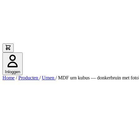
Inloggen
Home
/
Producten
/
Urnen
/
MDF urn kubus — donkerbruin met fotolij