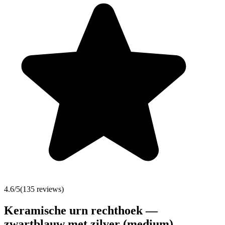
4.6
/5
(
135
reviews)
Keramische urn rechthoek —
zwartblauw met zilver (medium)