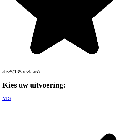
4.6
/5
(
135
reviews)
Kies uw uitvoering:
M
S