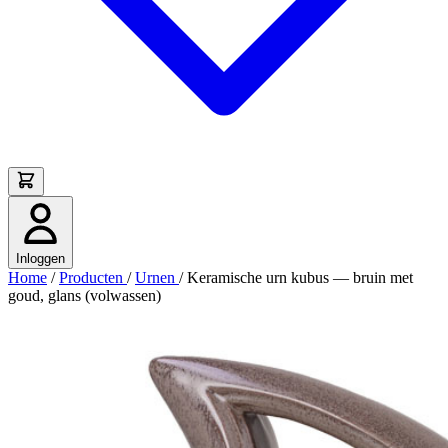
Inloggen
Home
/
Producten
/
Urnen
/
Keramische urn kubus — bruin met
goud, glans (volwassen)