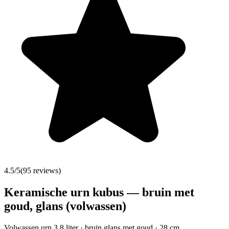
4.5
/5
(
95
reviews)
Keramische urn kubus — bruin met
goud, glans (volwassen)
Volwassen urn 3,8 liter · bruin glans met goud · 28 cm