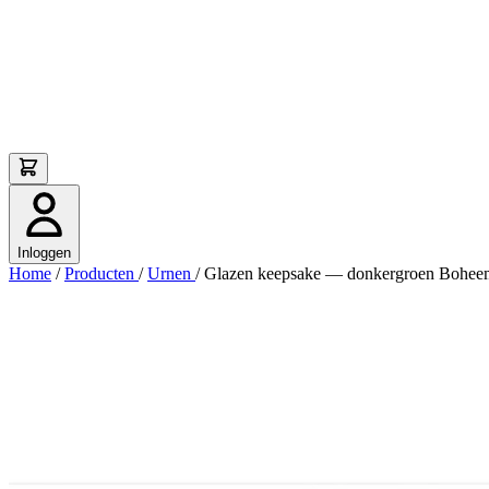
Inloggen
Home
/
Producten
/
Urnen
/
Glazen keepsake — donkergroen Boheems