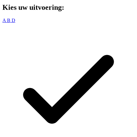
Kies uw uitvoering:
A
B
D