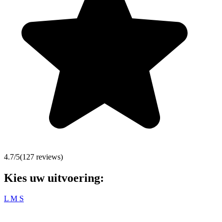
4.7
/5
(
127
reviews)
Kies uw uitvoering:
L
M
S