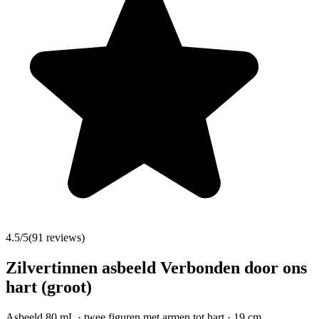
4.5
/5
(
91
reviews)
Zilvertinnen asbeeld Verbonden door ons
hart (groot)
Asbeeld 80 mL · twee figuren met armen tot hart · 19 cm