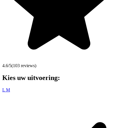
4.6
/5
(
103
reviews)
Kies uw uitvoering:
L
M