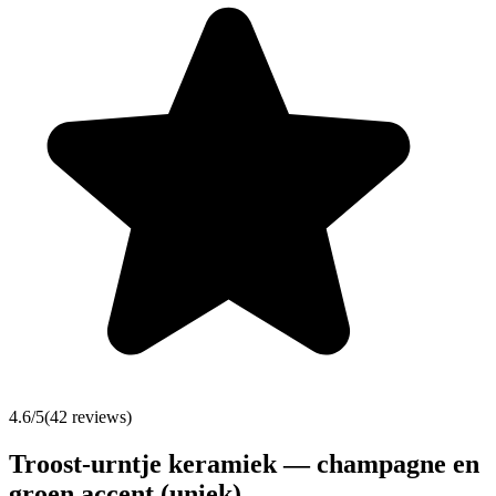
4.6
/5
(
42
reviews)
Troost-urntje keramiek — champagne en
groen accent (uniek)