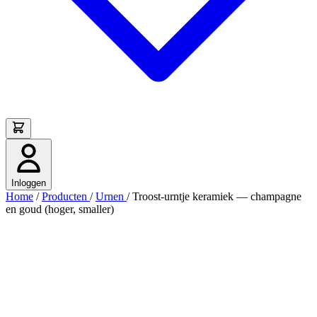
Inloggen
Home
/
Producten
/
Urnen
/
Troost-urntje keramiek — champagne
en goud (hoger, smaller)