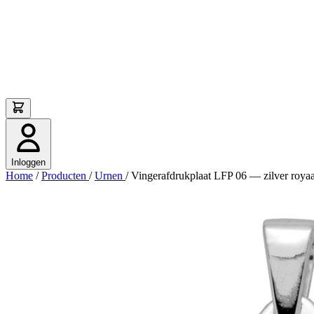
Inloggen
Home
/
Producten
/
Urnen
/
Vingerafdrukplaat LFP 06 — zilver royaa