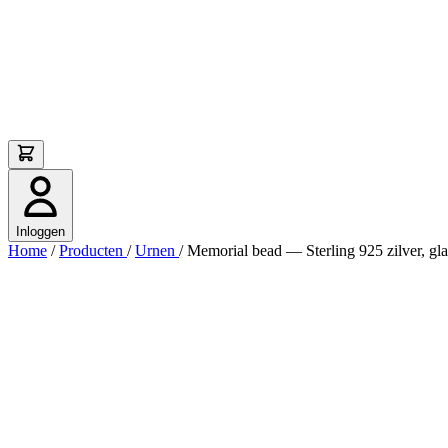
Inloggen
Home
/
Producten
/
Urnen
/
Memorial bead — Sterling 925 zilver, gl