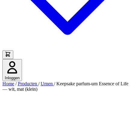
Inloggen
Home
/
Producten
/
Urnen
/
Keepsake parfum-urn Essence of Life
— wit, mat (klein)