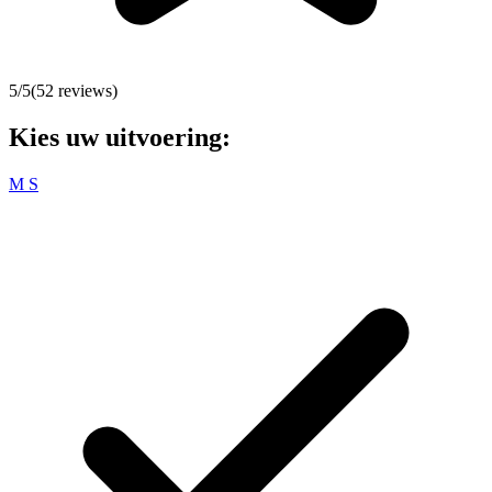
5
/5
(
52
reviews)
Kies uw uitvoering:
M
S