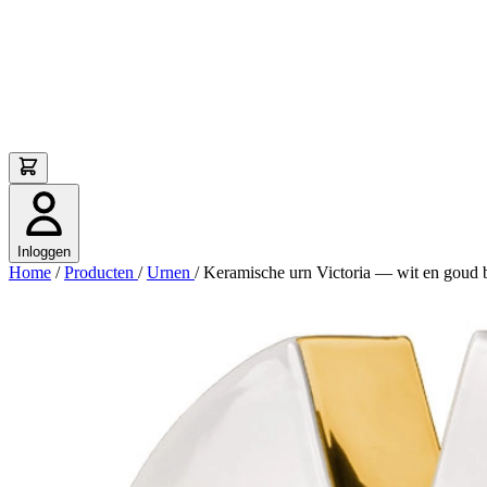
Inloggen
Home
/
Producten
/
Urnen
/
Keramische urn Victoria — wit en goud b