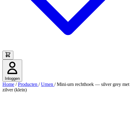
Inloggen
Home
/
Producten
/
Urnen
/
Mini-urn rechthoek — silver grey met
zilver (klein)