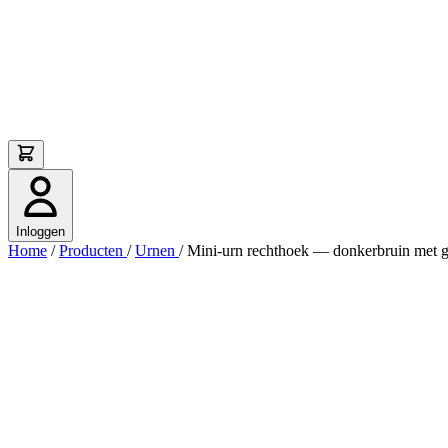
Inloggen
Home
/
Producten
/
Urnen
/
Mini-urn rechthoek — donkerbruin met g