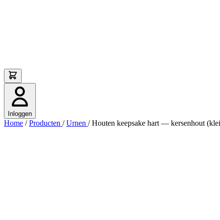
Inloggen
Home
/
Producten
/
Urnen
/
Houten keepsake hart — kersenhout (klei