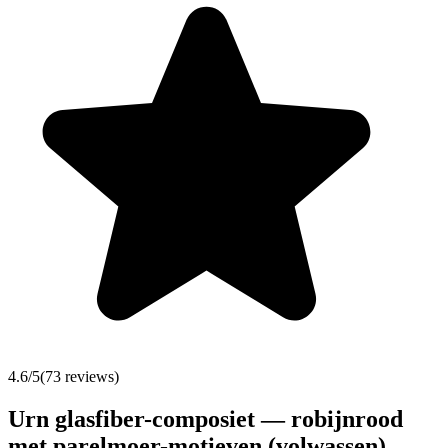
4.6
/5
(
73
reviews)
Urn glasfiber-composiet — robijnrood
met parelmoer-motieven (volwassen)