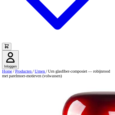
Inloggen
Home
/
Producten
/
Urnen
/
Urn glasfiber-composiet — robijnrood
met parelmoer-motieven (volwassen)