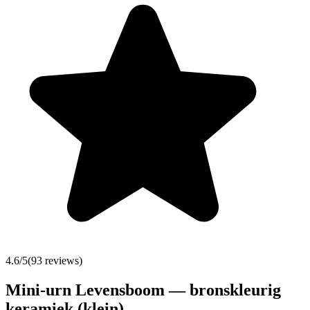
4.6
/5
(
93
reviews)
Mini-urn Levensboom — bronskleurig
keramiek (klein)