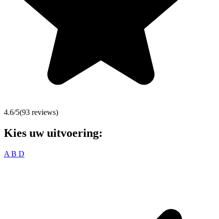
4.6
/5
(
93
reviews)
Kies uw uitvoering:
A
B
D