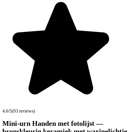
4.6
/5
(
93
reviews)
Mini-urn Handen met fotolijst —
bronskleurig keramiek met waxinelichtje