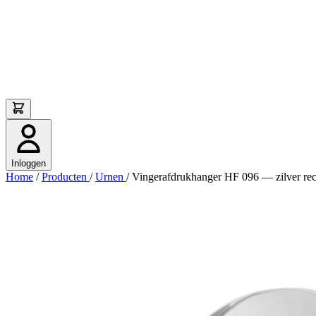
Inloggen
Home
/
Producten
/
Urnen
/
Vingerafdrukhanger HF 096 — zilver re