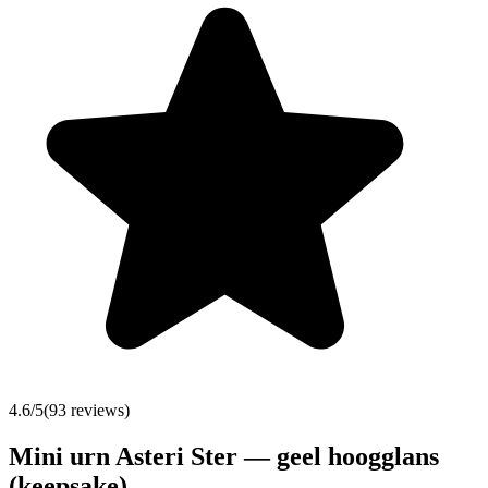
4.6
/5
(
93
reviews)
Mini urn Asteri Ster — geel hoogglans
(keepsake)