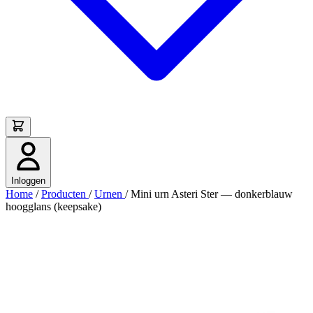
Inloggen
Home
/
Producten
/
Urnen
/
Mini urn Asteri Ster — donkerblauw
hoogglans (keepsake)