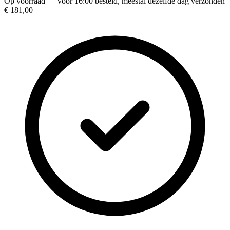
Op voorraad — vóór 16:00 besteld, meestal dezelfde dag verzonden
€ 181,00