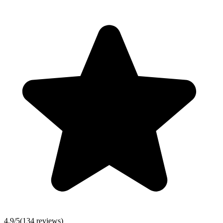
4.9
/5
(
134
reviews)