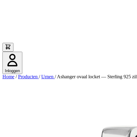
Inloggen
Home
/
Producten
/
Urnen
/
Ashanger ovaal locket — Sterling 925 zilv