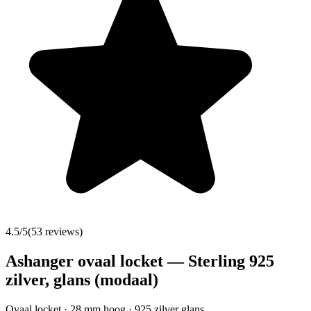
4.5
/5
(
53
reviews)
Ashanger ovaal locket — Sterling 925
zilver, glans (modaal)
Ovaal locket · 28 mm hoog · 925 zilver glans