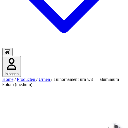
Inloggen
Home
/
Producten
/
Urnen
/
Tuinornament-urn wit — aluminium
kolom (medium)