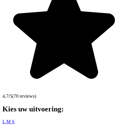
4.7
/5
(
70
reviews)
Kies uw uitvoering:
L
M
S