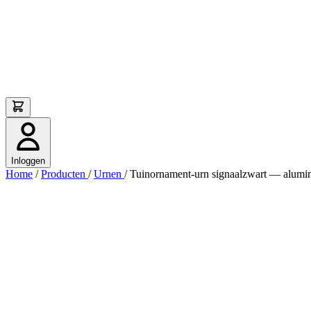
Inloggen
Home
/
Producten
/
Urnen
/
Tuinornament-urn signaalzwart — alumin