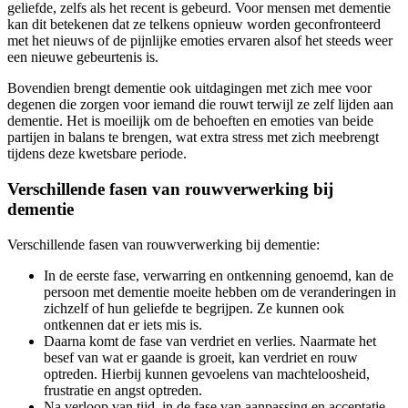
geliefde, zelfs als het recent is gebeurd. Voor mensen met dementie
kan dit betekenen dat ze telkens opnieuw worden geconfronteerd
met het nieuws of de pijnlijke emoties ervaren alsof het steeds weer
een nieuwe gebeurtenis is.
Bovendien brengt dementie ook uitdagingen met zich mee voor
degenen die zorgen voor iemand die rouwt terwijl ze zelf lijden aan
dementie. Het is moeilijk om de behoeften en emoties van beide
partijen in balans te brengen, wat extra stress met zich meebrengt
tijdens deze kwetsbare periode.
Verschillende fasen van rouwverwerking bij
dementie
Verschillende fasen van rouwverwerking bij dementie:
In de eerste fase, verwarring en ontkenning genoemd, kan de
persoon met dementie moeite hebben om de veranderingen in
zichzelf of hun geliefde te begrijpen. Ze kunnen ook
ontkennen dat er iets mis is.
Daarna komt de fase van verdriet en verlies. Naarmate het
besef van wat er gaande is groeit, kan verdriet en rouw
optreden. Hierbij kunnen gevoelens van machteloosheid,
frustratie en angst optreden.
Na verloop van tijd, in de fase van aanpassing en acceptatie,