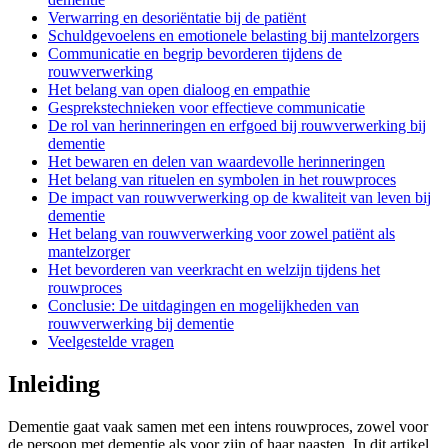
Verwarring en desoriëntatie bij de patiënt
Schuldgevoelens en emotionele belasting bij mantelzorgers
Communicatie en begrip bevorderen tijdens de
rouwverwerking
Het belang van open dialoog en empathie
Gesprekstechnieken voor effectieve communicatie
De rol van herinneringen en erfgoed bij rouwverwerking bij
dementie
Het bewaren en delen van waardevolle herinneringen
Het belang van rituelen en symbolen in het rouwproces
De impact van rouwverwerking op de kwaliteit van leven bij
dementie
Het belang van rouwverwerking voor zowel patiënt als
mantelzorger
Het bevorderen van veerkracht en welzijn tijdens het
rouwproces
Conclusie: De uitdagingen en mogelijkheden van
rouwverwerking bij dementie
Veelgestelde vragen
Inleiding
Dementie gaat vaak samen met een intens rouwproces, zowel voor
de persoon met dementie als voor zijn of haar naasten. In dit artikel