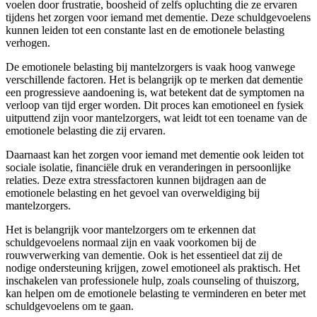
voelen door frustratie, boosheid of zelfs opluchting die ze ervaren
tijdens het zorgen voor iemand met dementie. Deze schuldgevoelens
kunnen leiden tot een constante last en de emotionele belasting
verhogen.
De emotionele belasting bij mantelzorgers is vaak hoog vanwege
verschillende factoren. Het is belangrijk op te merken dat dementie
een progressieve aandoening is, wat betekent dat de symptomen na
verloop van tijd erger worden. Dit proces kan emotioneel en fysiek
uitputtend zijn voor mantelzorgers, wat leidt tot een toename van de
emotionele belasting die zij ervaren.
Daarnaast kan het zorgen voor iemand met dementie ook leiden tot
sociale isolatie, financiële druk en veranderingen in persoonlijke
relaties. Deze extra stressfactoren kunnen bijdragen aan de
emotionele belasting en het gevoel van overweldiging bij
mantelzorgers.
Het is belangrijk voor mantelzorgers om te erkennen dat
schuldgevoelens normaal zijn en vaak voorkomen bij de
rouwverwerking van dementie. Ook is het essentieel dat zij de
nodige ondersteuning krijgen, zowel emotioneel als praktisch. Het
inschakelen van professionele hulp, zoals counseling of thuiszorg,
kan helpen om de emotionele belasting te verminderen en beter met
schuldgevoelens om te gaan.