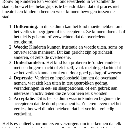
Rouw bij kinderen kan worden onderverdeeld in verschillende
stadia, hoewel het belangrijk is te benadrukken dat dit proces niet
lineair is en kinderen heen en weer kunnen bewegen tussen de
stadia.
Ontkenning
: In dit stadium kan het kind moeite hebben om
het verlies te begrijpen of te accepteren. Ze kunnen doen alsof
het niet is gebeurd of verwachten dat de overledene
terugkomt.
Woede
: Kinderen kunnen frustratie en woede uiten, soms op
onverwachte manieren. Dit kan gericht zijn op zichzelf,
anderen, of zelfs de overledene.
Onderhandelen
: Het kind kan proberen te 'onderhandelen'
met een hogere macht of zichzelf, vaak met de gedachte dat
ze het verlies kunnen omkeren door goed gedrag of wensen.
Depressie
: Verdriet en hopeloosheid kunnen de overhand
nemen, wat zich kan uiten in teruggetrokken gedrag,
veranderingen in eet- en slaappatronen, of een gebrek aan
interesse in activiteiten die ze voorheen leuk vonden.
Acceptatie
: Dit is het stadium waarin kinderen beginnen te
accepteren dat de dood permanent is. Ze leren leven met het
verlies, hoewel dit niet betekent dat het verdriet volledig
verdwijnt.
Het is essentieel voor ouders en verzorgers om te erkennen dat elk