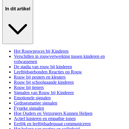
In dit artikel
Het Rouwproces bij Kinderen
Verschillen in rouwverwerking tussen kinderen en
volwassenen
De stadia van rouw bij kinderen
Leeftijdsgebonden Reacties op Rouw
Rouw bij peuters en kleuters
Rouw bij schoolgaande kinderen
Rouw bij tieners
Signalen van Rouw bij Kinderen
Emotionele signalen
Gedragsmatige signalen
Fysieke signalen
Hoe Ouders en Verzorgers Kunnen Helpen
Actief luisteren en empathie tonen
Eerlijk en leeftijdsadequaat communiceren
Het belang van routine en veiligheid