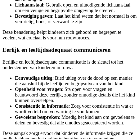
Lichaamstaal
: Gebruik open en uitnodigende lichaamstaal
om een veilige en begripvolle omgeving te creëren.
Bevestiging geven
: Laat het kind weten dat het normaal is om
verdrietig, boos, of verward te zijn.
Deze benadering helpt kinderen zich gehoord en begrepen te
voelen, wat cruciaal is voor hun rouwproces.
Eerlijk en leeftijdsadequaat communiceren
Eerlijke en leeftijdsadequate communicatie is de sleutel tot het
ondersteunen van kinderen in rouw:
Eenvoudige uitleg
: Bied uitleg over de dood op een manier
die aansluit bij de leeftijd en begripsniveau van het kind.
Openheid voor vragen
: Sta open voor vragen en
beantwoord deze eerlijk, zonder onnodige details die het kind
kunnen overstelpen.
Consistentie in informatie
: Zorg voor consistentie in wat er
wordt verteld om verwarring te voorkomen.
Gevoelens bespreken
: Moedig het kind aan om gevoelens te
delen en bevestig dat alle emoties geaccepteerd worden.
Deze aanpak zorgt ervoor dat kinderen de informatie krijgen die ze
nodig hebben om het verlies te begrijpen en te verwerken.