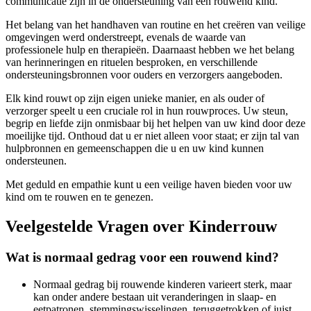
communicatie zijn in de ondersteuning van een rouwend kind.
Het belang van het handhaven van routine en het creëren van veilige
omgevingen werd onderstreept, evenals de waarde van
professionele hulp en therapieën. Daarnaast hebben we het belang
van herinneringen en rituelen besproken, en verschillende
ondersteuningsbronnen voor ouders en verzorgers aangeboden.
Elk kind rouwt op zijn eigen unieke manier, en als ouder of
verzorger speelt u een cruciale rol in hun rouwproces. Uw steun,
begrip en liefde zijn onmisbaar bij het helpen van uw kind door deze
moeilijke tijd. Onthoud dat u er niet alleen voor staat; er zijn tal van
hulpbronnen en gemeenschappen die u en uw kind kunnen
ondersteunen.
Met geduld en empathie kunt u een veilige haven bieden voor uw
kind om te rouwen en te genezen.
Veelgestelde Vragen over Kinderrouw
Wat is normaal gedrag voor een rouwend kind?
Normaal gedrag bij rouwende kinderen varieert sterk, maar
kan onder andere bestaan uit veranderingen in slaap- en
eetpatronen, stemmingswisselingen, teruggetrokken of juist