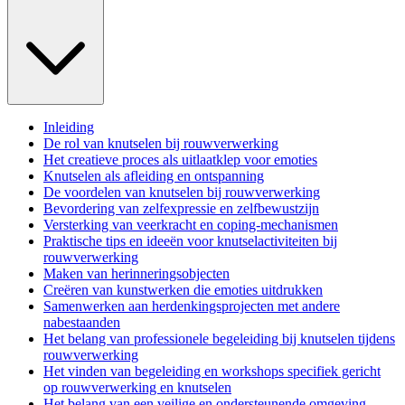
Inleiding
De rol van knutselen bij rouwverwerking
Het creatieve proces als uitlaatklep voor emoties
Knutselen als afleiding en ontspanning
De voordelen van knutselen bij rouwverwerking
Bevordering van zelfexpressie en zelfbewustzijn
Versterking van veerkracht en coping-mechanismen
Praktische tips en ideeën voor knutselactiviteiten bij
rouwverwerking
Maken van herinneringsobjecten
Creëren van kunstwerken die emoties uitdrukken
Samenwerken aan herdenkingsprojecten met andere
nabestaanden
Het belang van professionele begeleiding bij knutselen tijdens
rouwverwerking
Het vinden van begeleiding en workshops specifiek gericht
op rouwverwerking en knutselen
Het belang van een veilige en ondersteunende omgeving