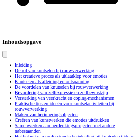
Inhoudsopgave
Inleiding
De rol van knutselen bij rouwverwerking
Het creatieve proces als uitlaatklep voor emoties
Knutselen als afleiding en ontspanning
De voordelen van knutselen bij rouwverwerking
Bevordering van zelfexpressie en zelfbewustzijn
Versterking van veerkracht en coping-mechanismen
Praktische tips en ideeën voor knutselactiviteiten bij
rouwverwerking
Maken van herinneringsobjecten
Creëren van kunstwerken die emoties uitdrukken
Samenwerken aan herdenkingsprojecten met andere
nabestaanden
Het belang van professionele begeleiding bij knutselen tijdens