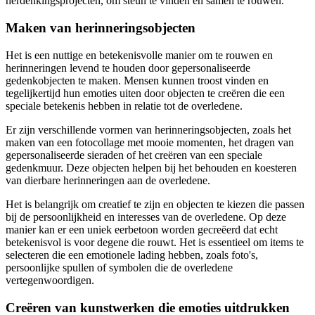
herdenkingsprojecten, om steun te vinden en samen te rouwen.
Maken van herinneringsobjecten
Het is een nuttige en betekenisvolle manier om te rouwen en
herinneringen levend te houden door gepersonaliseerde
gedenkobjecten te maken. Mensen kunnen troost vinden en
tegelijkertijd hun emoties uiten door objecten te creëren die een
speciale betekenis hebben in relatie tot de overledene.
Er zijn verschillende vormen van herinneringsobjecten, zoals het
maken van een fotocollage met mooie momenten, het dragen van
gepersonaliseerde sieraden of het creëren van een speciale
gedenkmuur. Deze objecten helpen bij het behouden en koesteren
van dierbare herinneringen aan de overledene.
Het is belangrijk om creatief te zijn en objecten te kiezen die passen
bij de persoonlijkheid en interesses van de overledene. Op deze
manier kan er een uniek eerbetoon worden gecreëerd dat echt
betekenisvol is voor degene die rouwt. Het is essentieel om items te
selecteren die een emotionele lading hebben, zoals foto's,
persoonlijke spullen of symbolen die de overledene
vertegenwoordigen.
Creëren van kunstwerken die emoties uitdrukken