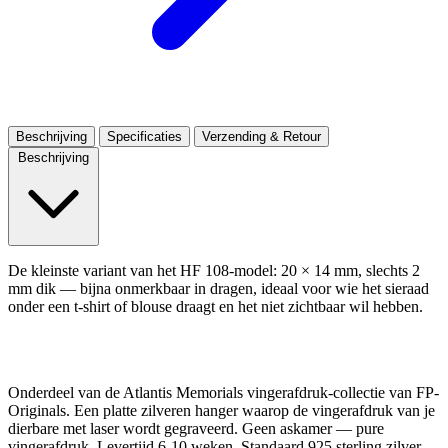
Beschrijving
Specificaties
Verzending & Retour
Beschrijving
De kleinste variant van het HF 108-model: 20 × 14 mm, slechts 2
mm dik — bijna onmerkbaar in dragen, ideaal voor wie het sieraad
onder een t-shirt of blouse draagt en het niet zichtbaar wil hebben.
Onderdeel van de Atlantis Memorials vingerafdruk-collectie van FP-
Originals. Een platte zilveren hanger waarop de vingerafdruk van je
dierbare met laser wordt gegraveerd. Geen askamer — pure
vingerafdruk. Levertijd 6-10 weken. Standaard 925 sterling zilver,