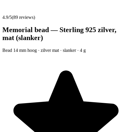
4.9
/5
(
89
reviews)
Memorial bead — Sterling 925 zilver,
mat (slanker)
Bead 14 mm hoog · zilver mat · slanker · 4 g