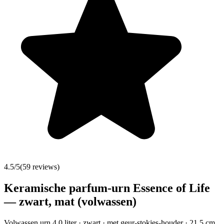
4.5
/5
(
59
reviews)
Keramische parfum-urn Essence of Life
— zwart, mat (volwassen)
Volwassen urn 4,0 liter · zwart · met geur-stokjes-houder · 21,5 cm