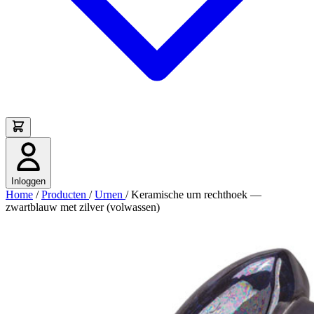
Inloggen
Home
/
Producten
/
Urnen
/
Keramische urn rechthoek —
zwartblauw met zilver (volwassen)