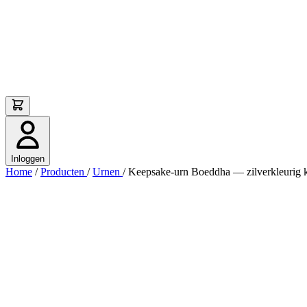
Inloggen
Home
/
Producten
/
Urnen
/
Keepsake-urn Boeddha — zilverkleurig k