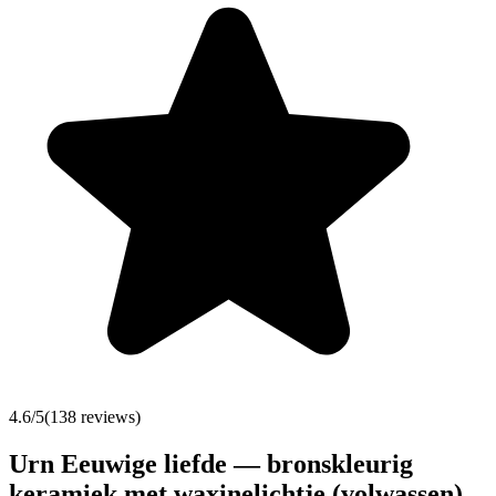
4.6
/5
(
138
reviews)
Urn Eeuwige liefde — bronskleurig
keramiek met waxinelichtje (volwassen)